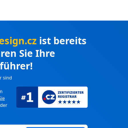
esign.cz
ist bereits
eren Sie Ihre
führer!
r sind
en
Sie
 der