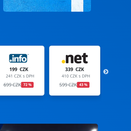
339 CZK
299 CZK
410 CZK s DPH
362 CZK s DPH
599 CZK
699 CZK
43 %
57 %