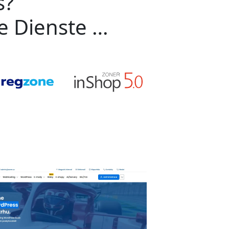
s?
ge Dienste …