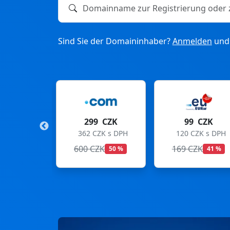
Domainname zur Registrierung oder zum T
Sind Sie der Domaininhaber?
Anmelden
und 
299 CZK
99 CZK
275 
362 CZK s DPH
120 CZK s DPH
333 CZK
600 CZK
169 CZK
299 CZK
50 %
41 %