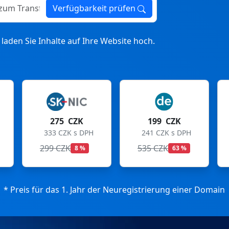
ransfer
Verfügbarkeit prüfen
laden Sie Inhalte auf Ihre Website hoch.
CZK
199 CZK
199 CZK
 s DPH
241 CZK s DPH
241 CZK s DPH
535 CZK
699 CZK
8 %
63 %
72 %
* Preis für das 1. Jahr der Neuregistrierung einer Domain