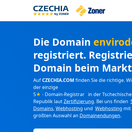
Die Domain
envirod
registriert. Registri
Domain beim Markt
Auf
CZECHIA.COM
finden Sie die richtige. Wi
der einzige
5
★
- Domain-Registrar in der Tschechisch
Republik laut
Zertifizierung
. Bei uns finden
Domains
,
Webhosting
und
Webhosting
mit
größten Auswahl an
Domainendungen
.